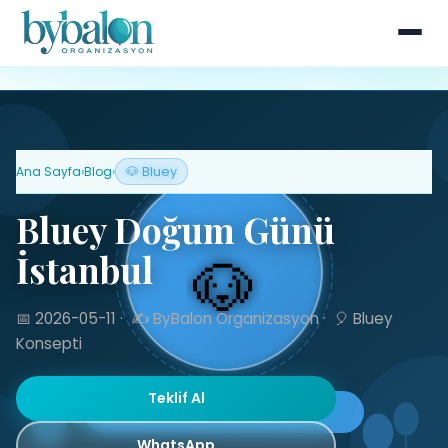
Ana Sayfa
›
Blog
›
🐶 Bluey
Bluey Doğum Günü
İstanbul
📅 2026-05-11
·
✍️ ByBalon Organizasyon
·
🎈 Bluey
Konsepti
Teklif Al
WhatsApp