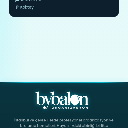
🥂 Kokteyl
İstanbul ve çevre illerde profesyonel organizasyon ve
kiralama hizmetleri. Hayalinizdeki etkinliği birlikte