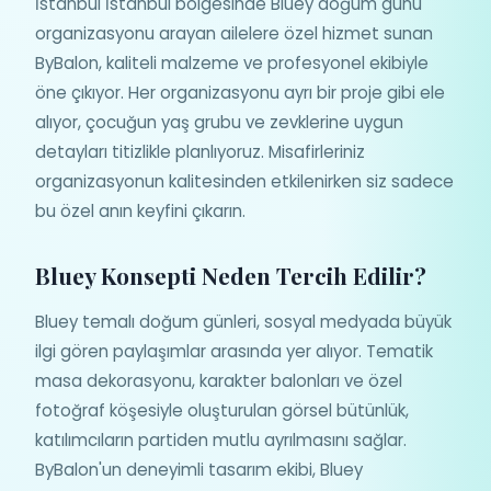
İstanbul İstanbul bölgesinde Bluey doğum günü
organizasyonu arayan ailelere özel hizmet sunan
ByBalon, kaliteli malzeme ve profesyonel ekibiyle
öne çıkıyor. Her organizasyonu ayrı bir proje gibi ele
alıyor, çocuğun yaş grubu ve zevklerine uygun
detayları titizlikle planlıyoruz. Misafirleriniz
organizasyonun kalitesinden etkilenirken siz sadece
bu özel anın keyfini çıkarın.
Bluey Konsepti Neden Tercih Edilir?
Bluey temalı doğum günleri, sosyal medyada büyük
ilgi gören paylaşımlar arasında yer alıyor. Tematik
masa dekorasyonu, karakter balonları ve özel
fotoğraf köşesiyle oluşturulan görsel bütünlük,
katılımcıların partiden mutlu ayrılmasını sağlar.
ByBalon'un deneyimli tasarım ekibi, Bluey