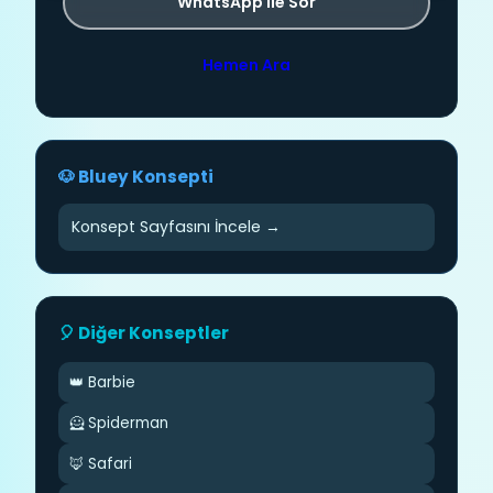
WhatsApp ile Sor
Hemen Ara
🐶 Bluey Konsepti
Konsept Sayfasını İncele →
🎈 Diğer Konseptler
👑 Barbie
🦸 Spiderman
🦊 Safari