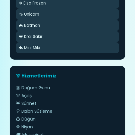
❄ Elsa Frozen
🦄 Unicorn
🦇 Batman
👑 Kral Sakir
🐇 Mini Miki
🎊 Hizmetlerimiz
🎂 Doğum Günü
🎊 Açılış
🌟 Sünnet
🎈 Balon Süsleme
💍 Düğün
💎 Nişan
🎓 Mezuniyet