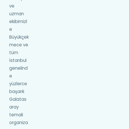
ve
uzman
ekibimizl
e
Büyükçek
mece ve
tüm
İstanbul
genelind
e
yüzlerce
başarılı
Galatas
aray
temali
organiza