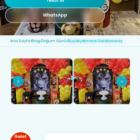
Teklif Al
WhatsApp
Ana Sayfa
›
Blog
›
Doğum Günü
›
Büyükçekmece Galatasaray
‹
›
Galat