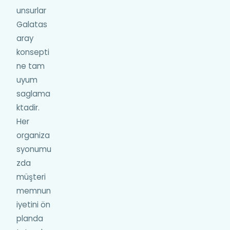
unsurlar
Galatas
aray
konsepti
ne tam
uyum
saglama
ktadir.
Her
organiza
syonumu
zda
müşteri
memnun
iyetini ön
planda