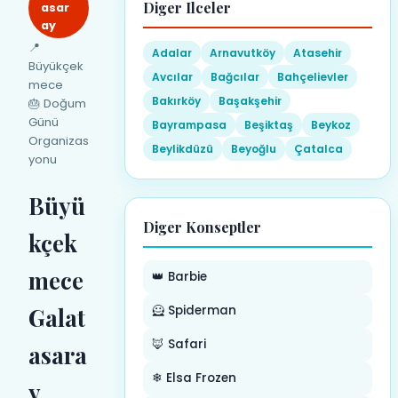
Diger Ilceler
asar
ay
📍
Adalar
Arnavutköy
Atasehir
Büyükçek
Avcılar
Bağcılar
Bahçelievler
mece
Bakırköy
Başakşehir
🎂 Doğum
Günü
Bayrampasa
Beşiktaş
Beykoz
Organizas
Beylikdüzü
Beyoğlu
Çatalca
yonu
Büyü
Diger Konseptler
kçek
mece
👑 Barbie
Galat
🦸 Spiderman
🦊 Safari
asara
❄ Elsa Frozen
y