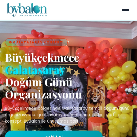
⚽ GALATASARAY KONSEPTI
Büyükçekmece
Galatasaray
Doğum Günü
Organizasyonu
Büyükçekmece bölgesinde Galatasaray temali doğum günü
organizasyonu. galatasaray doğum günü, futbol parti, gs
konsept. ByBalon ile unutulmaz parti.