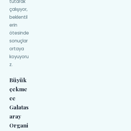
tutarak
çalışıyor,
beklentil
erin
ötesinde
sonuçlar
ortaya
koyuyoru
z.
Büyük
çekme
ce
Galatas
aray
Organi