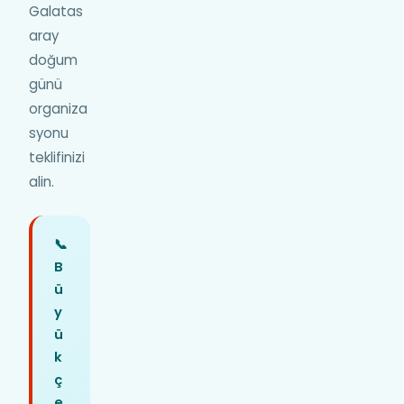
Galatas
aray
doğum
günü
organiza
syonu
teklifinizi
alin.
📞
B
ü
y
ü
k
ç
e