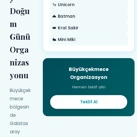
🦄 Unicorn
Doğu
🦇 Batman
m
👑 Kral Sakir
Günü
🐇 Mini Miki
Orga
nizas
Büyükçekmece
yonu
Organizasyon
Hemen teklif alin
Büyükçek
mece
Teklif Al
bölgesin
de
Galatas
aray