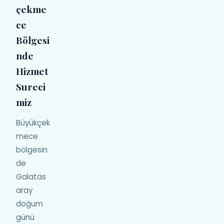
çekme
ce
Bölgesi
nde
Hizmet
Sureci
miz
Büyükçek
mece
bölgesin
de
Galatas
aray
doğum
günü