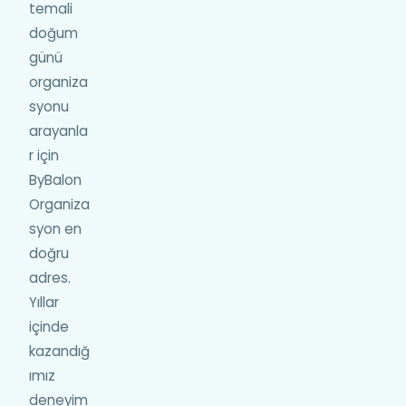
temali
doğum
günü
organiza
syonu
arayanla
r için
ByBalon
Organiza
syon en
doğru
adres.
Yıllar
içinde
kazandığ
ımız
deneyim