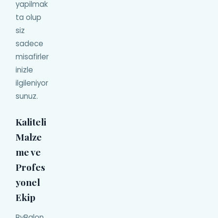
yapilmak
ta olup
siz
sadece
misafirler
inizle
ilgileniyor
sunuz.
Kaliteli
Malze
me ve
Profes
yonel
Ekip
ByBalon