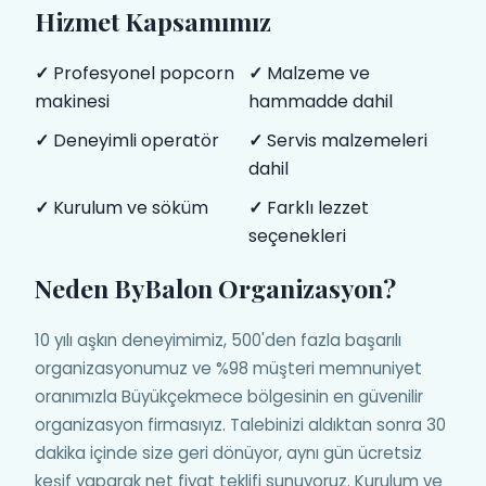
Hizmet Kapsamımız
✓
Profesyonel popcorn
✓
Malzeme ve
makinesi
hammadde dahil
✓
Deneyimli operatör
✓
Servis malzemeleri
dahil
✓
Kurulum ve söküm
✓
Farklı lezzet
seçenekleri
Neden ByBalon Organizasyon?
10 yılı aşkın deneyimimiz, 500'den fazla başarılı
organizasyonumuz ve %98 müşteri memnuniyet
oranımızla Büyükçekmece bölgesinin en güvenilir
organizasyon firmasıyız. Talebinizi aldıktan sonra 30
dakika içinde size geri dönüyor, aynı gün ücretsiz
keşif yaparak net fiyat teklifi sunuyoruz. Kurulum ve