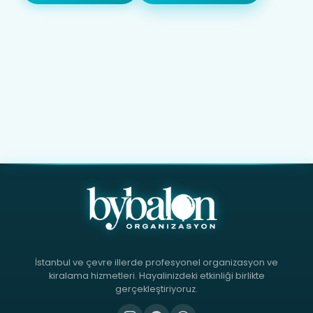
İstanbul ve çevre illerde profesyonel organizasyon ve
kiralama hizmetleri. Hayalinizdeki etkinliği birlikte
gerçekleştiriyoruz.