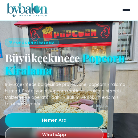
🎊 POPCORN KIRALAMA
Büyükçekmece
Popcorn
Kiralama
Büyükçekmece bölgesinde profesyonel popcorn kiralama
hizmeti. Profesyonel popcorn makinesi kiralama hizmeti.
Malzeme ve operatör dahil, kurulum ve söküm ekibimiz
tarafından yapılır.
Hemen Ara
WhatsApp