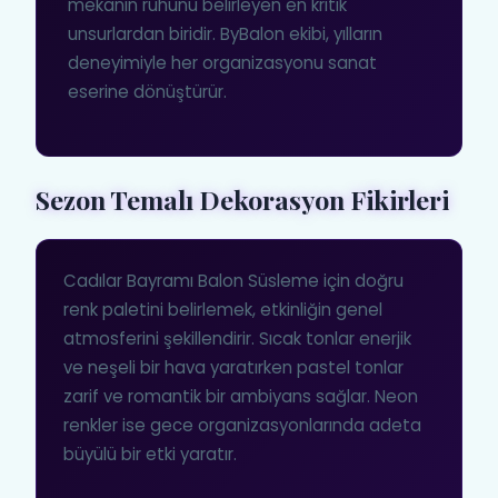
mekanın ruhunu belirleyen en kritik
unsurlardan biridir. ByBalon ekibi, yılların
deneyimiyle her organizasyonu sanat
eserine dönüştürür.
Sezon Temalı Dekorasyon Fikirleri
Cadılar Bayramı Balon Süsleme için doğru
renk paletini belirlemek, etkinliğin genel
atmosferini şekillendirir. Sıcak tonlar enerjik
ve neşeli bir hava yaratırken pastel tonlar
zarif ve romantik bir ambiyans sağlar. Neon
renkler ise gece organizasyonlarında adeta
büyülü bir etki yaratır.