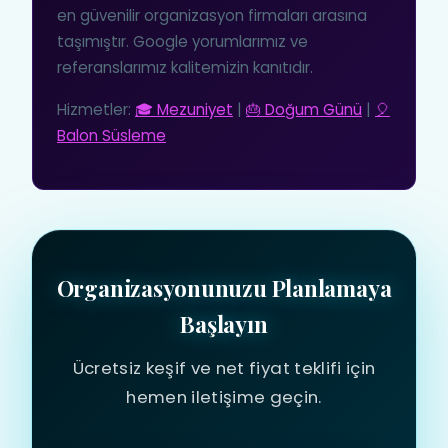
en güvenilir organizasyon firmaları arasına
taşımıştır. Google yorumlarımız ve
referanslarımız kalitemizin kanıtıdır.
Hizmetler:
🎓 Mezuniyet
|
🎂 Doğum Günü
|
🎈
Balon Süsleme
Organizasyonunuzu Planlamaya
Başlayın
Ücretsiz keşif ve net fiyat teklifi için
hemen iletişime geçin.