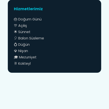
Hizmetlerimiz
🎂 Doğum Günü
🎊 Açılış
🌟 Sünnet
🎈 Balon Süsleme
💍 Düğün
💎 Nişan
🎓 Mezuniyet
🥂 Kokteyl