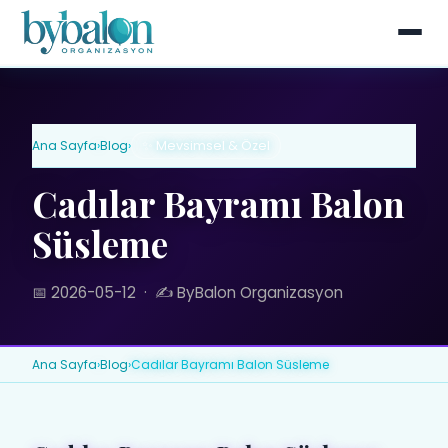
Ana Sayfa
›
Blog
›
✨ Mevsimsel & Özel
Cadılar Bayramı Balon
Süsleme
📅 2026-05-12
·
✍️ ByBalon Organizasyon
Ana Sayfa
›
Blog
›
Cadılar Bayramı Balon Süsleme