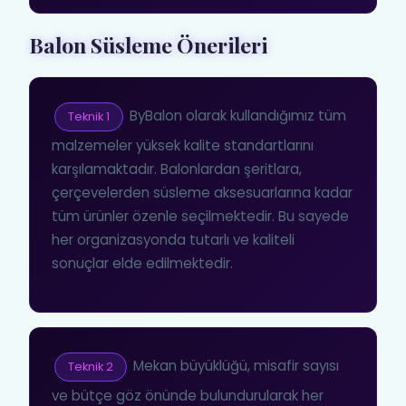
Balon Süsleme Önerileri
ByBalon olarak kullandığımız tüm
Teknik 1
malzemeler yüksek kalite standartlarını
karşılamaktadır. Balonlardan şeritlara,
çerçevelerden süsleme aksesuarlarına kadar
tüm ürünler özenle seçilmektedir. Bu sayede
her organizasyonda tutarlı ve kaliteli
sonuçlar elde edilmektedir.
Mekan büyüklüğü, misafir sayısı
Teknik 2
ve bütçe göz önünde bulundurularak her