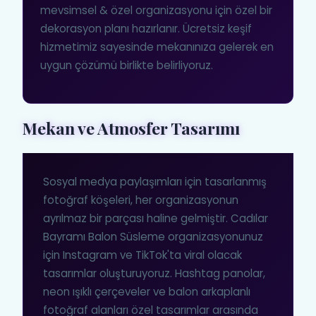
mevsimsel & özel organizasyonu için özel bir
dekorasyon planı hazırlanır. Ücretsiz keşif
hizmetimiz sayesinde mekanınıza gelerek en
uygun çözümü birlikte belirliyoruz.
Mekan ve Atmosfer Tasarımı
Sosyal medya paylaşımları için tasarlanmış
fotoğraf köşeleri, her organizasyonun
ayrılmaz bir parçası haline gelmiştir. Cadılar
Bayramı Balon Süsleme organizasyonunuz
için Instagram ve TikTok'ta viral olacak
tasarımlar oluşturuyoruz. Hashtag panolar,
neon ışıklı çerçeveler ve balon arkaplanlı
fotoğraf alanları özel tasarımlar arasında