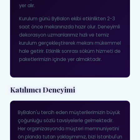
yer alır.
Kurulum günü ByBalon ekibi etkinlikten 2-3
saat önce mekanınızda hazır olur. Deneyimli
dekorasyon uzmanlarımız hızlı ve temiz
kurulum gerçekleştirerek mekanı mükemmel
hale getirir. Etkinlik sonrası söküm hizmeti de
paketlerimizin içinde yer almaktadır.
Katılımcı Deneyimi
ByBalon'u tercih eden müşterilerimizin büyük
çoğunluğu sözlü tavsiyelerle gelmektedir.
Her organizasyonda müşteri memnuniyetini
ön planda tutan yaklaşımımız, bizi İstanbul'un