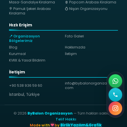
Masa-Sandalye Kiralama
🍿 Popcorn Arabası Kiralama
🍭 Pamuk Şekeri Arabası
💍 Nişan Organizasyonu
Kiralama
Hızlı Erişim
📍 Organizasyon
Foto Galeri
Bölgelerimiz
Blog
Hakkımızda
Kurumsal
İletişim
KVKK & Yasal Bildirim
İletişim
info@bybalonorganizasyon.
+90 538 936 59 60
com
İstanbul, Türkiye
© 2026
ByBalon Organizasyon
— Tüm hakları saklıdır.
⚖
Telif Hakkı
BirlikYazılım&Grafik
Made with
❤
by