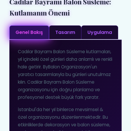
Cadılar Bayramı Balon Süsleme:
Kutlamanın Önemi
Genel Bakış
Tasarım
Uygulama
Cadılar Bayramı Balon Süsleme kutlamaları,
yıl içindeki özel günleri daha anlamlı ve renkli
hale getirir. ByBalon Organizasyon'un
yaratıcı tasarımlarıyla bu günleri unutulmaz
kılın. Cadılar Bayramı Balon Süsleme
organizasyonu için doğru planlama ve
profesyonel destek büyük fark yaratır.
İstanbul'da her yıl binlerce mevsimsel &
özel organizasyonu düzenlenmektedir. Bu
etkinliklerde dekorasyon ve balon süsleme,