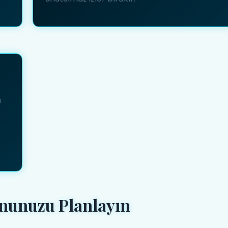
u
onunuzu Planlayın