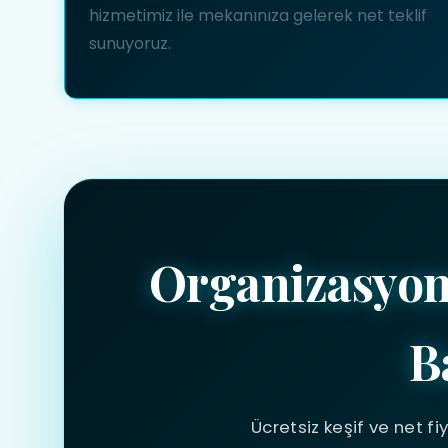
hizmetimiz ile mekanınıza gelerek net teklif
sunuyoruz.
Organizasyo
B
Ücretsiz keşif ve net fi