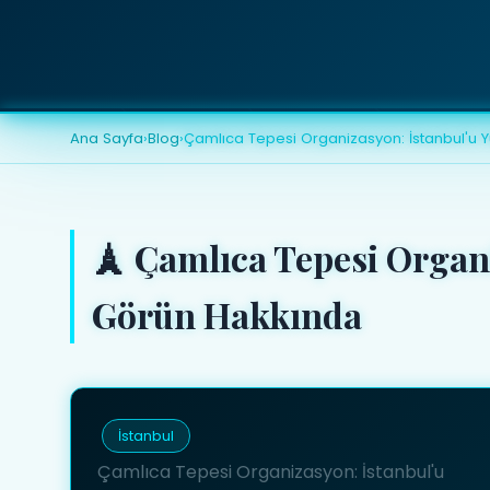
Ana Sayfa
›
Blog
›
Çamlıca Tepesi Organizasyon: İstanbul'u 
🗼 Çamlıca Tepesi Organ
Görün Hakkında
İstanbul
Çamlıca Tepesi Organizasyon: İstanbul'u