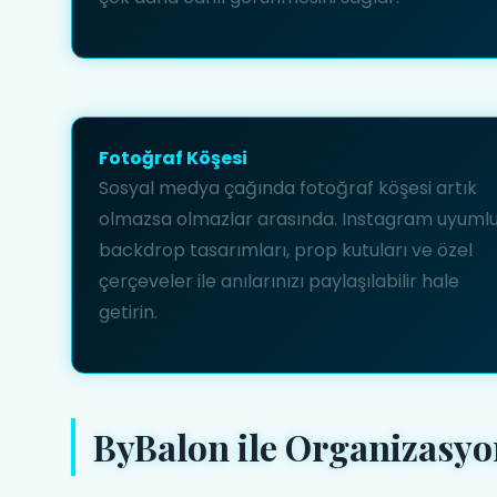
Fotoğraf Köşesi
Sosyal medya çağında fotoğraf köşesi artık
olmazsa olmazlar arasında. Instagram uyuml
backdrop tasarımları, prop kutuları ve özel
çerçeveler ile anılarınızı paylaşılabilir hale
getirin.
ByBalon ile Organizasy