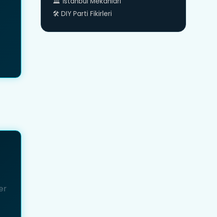
🏛️ İstanbul Mekanları
🛠️ DIY Parti Fikirleri
er