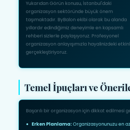
Yukarıdan Görün konusu, İstanbul'daki
organizasyon sektöründe büyük önem
taşımaktadır. ByBalon ekibi olarak bu alanda
yıllardır edindiğimiz deneyimle en kapsamlı
rehberi sizlerle paylaşıyoruz. Profesyonel
organizasyon anlayışımızla hayalinizdeki etkinl
gerçekleştiriyoruz.
Temel İpuçları ve Öneril
Başarılı bir organizasyon için dikkat edilmesi
Erken Planlama:
Organizasyonunuzu en az