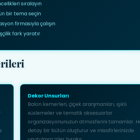
celikleri sıralayın
ün bir tema seçin
syon firmasıyla çalışın
çilik fark yaratır
ileri
Dekor Unsurları
Balon kemerleri, çiçek aranjmanları, ışıklı
r
süslemeler ve tematik aksesuarlar
organizasyonunuzun atmosferini tamamlar. H
a
detay bir bütün oluşturur ve misafirlerinizde
unutulmaz izler bırakır.