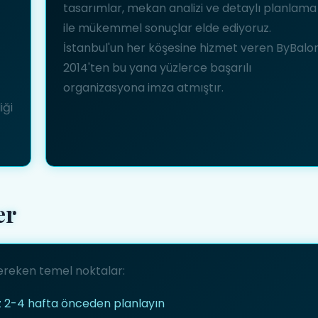
tasarımlar, mekan analizi ve detaylı planlama
ile mükemmel sonuçlar elde ediyoruz.
İstanbul'un her köşesine hizmet veren ByBalon
2014'ten bu yana yüzlerce başarılı
organizasyona imza atmıştır.
iği
er
 gereken temel noktalar:
 2-4 hafta önceden planlayın