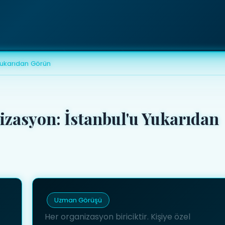
Yukarıdan Görün
izasyon: İstanbul'u Yukarıdan
Uzman Görüşü
Her organizasyon biriciktir. Kişiye özel