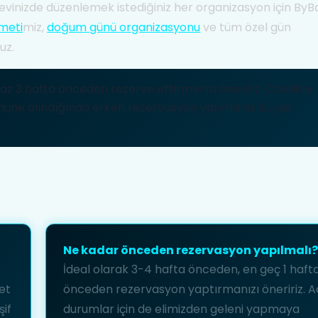
evinizde düzenlemek istediğiniz her organizasyon için ByB
meti
miz,
doğum günü organizasyonu
ve tüm özel gün
uz.
 3 hafta önceden rezerve ettirmenizi öneririz. Özellikle
z önüne alındığında erken rezervasyon yapmanız büyük
Ne kadar önceden rezervasyon yapılmalı?
İdeal olarak 3-4 hafta önceden, en geç 1 haft
et
önceden rezervasyon yaptırmanızı öneririz. Ac
şif
durumlar için de elimizden geleni yapmaya