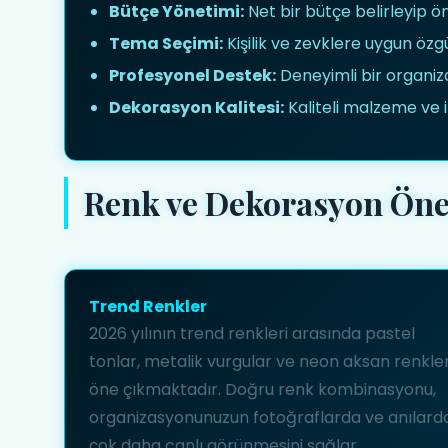
Bütçe Yönetimi:
Net bir bütçe belirleyip ön
Tema Seçimi:
Kişilik ve zevklere uygun özg
Profesyonel Destek:
Deneyimli bir organiza
Dekorasyon Kalitesi:
Kaliteli malzeme ve iş
Renk ve Dekorasyon Öner
Trend Renkler
2026 yılının trend renkleri arasında pastel
tonlar, metalik vurgular ve neon aksan renkle
öne çıkmaktadır. Doğru renk kombinasyonu,
organizasyonunuzun fotoğraflarda ve anılard
çok daha canlı görünmesini sağlar.