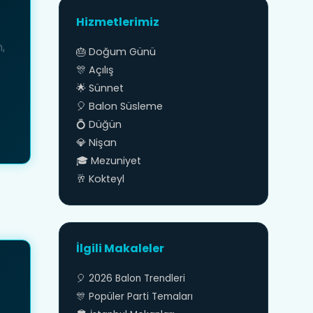
Hizmetlerimiz
,
🎂 Doğum Günü
🎊 Açılış
🌟 Sünnet
🎈 Balon Süsleme
💍 Düğün
💎 Nişan
🎓 Mezuniyet
🥂 Kokteyl
İlgili Makaleler
🎈 2026 Balon Trendleri
🎊 Popüler Parti Temaları