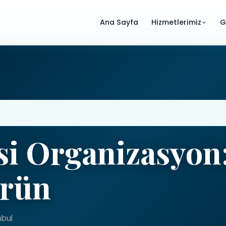
Ana Sayfa
Hizmetlerimiz
G
i Organizasyon:
örün
nbul