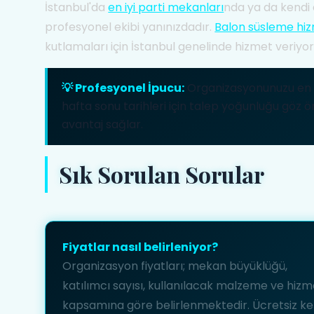
İstanbul'da
en iyi parti mekanları
nda ya da kendi 
profesyonel ekibi yanınızdadır.
Balon süsleme hiz
kutlamaları için İstanbul genelinde hizmet veriyor
💡 Profesyonel İpucu:
Organizasyonunuzu en az
hafta sonu tarihleri için talep yoğunluğu gö
avantaj sağlar.
Sık Sorulan Sorular
Fiyatlar nasıl belirleniyor?
Organizasyon fiyatları; mekan büyüklüğü,
katılımcı sayısı, kullanılacak malzeme ve hizm
kapsamına göre belirlenmektedir. Ücretsiz ke