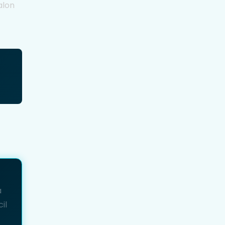
alon
a
il