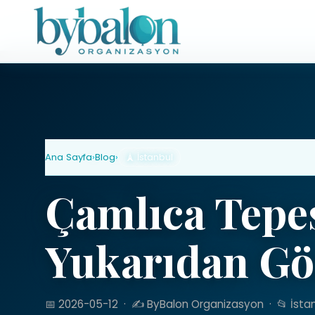
Ana Sayfa
›
Blog
›
🗼 İstanbul
Çamlıca Tepes
Yukarıdan G
📅 2026-05-12
·
✍️ ByBalon Organizasyon
·
📂 İsta