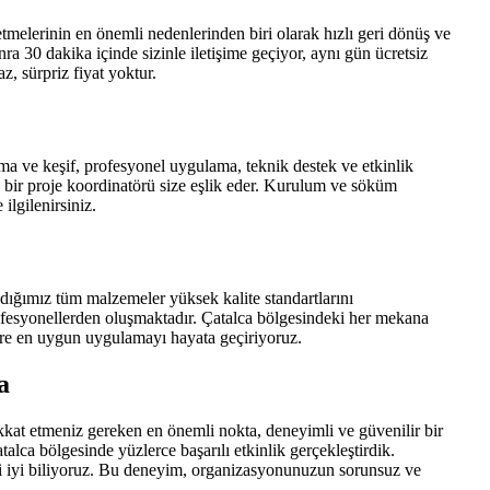
melerinin en önemli nedenlerinden biri olarak hızlı geri dönüş ve
nra 30 dakika içinde sizinle iletişime geçiyor, aynı gün ücretsiz
, sürpriz fiyat yoktur.
a ve keşif, profesyonel uygulama, teknik destek ve etkinlik
bir proje koordinatörü size eşlik eder. Kurulum ve söküm
ilgilenirsiniz.
ığımız tüm malzemeler yüksek kalite standartlarını
rofesyonellerden oluşmaktadır. Çatalca bölgesindeki her mekana
öre en uygun uygulamayı hayata geçiriyoruz.
a
kkat etmeniz gereken en önemli nokta, deneyimli ve güvenilir bir
lca bölgesinde yüzlerce başarılı etkinlik gerçekleştirdik.
ini iyi biliyoruz. Bu deneyim, organizasyonunuzun sorunsuz ve