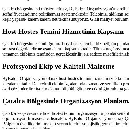
Çatalca bölgesindeki müşterilerimiz, ByBalon Organizasyon'u tercih et
şeffaf fiyatlandırma politikamızı göstermektedir. Talebinizi aldıktan so
keşif yaparak kalem kalem net teklif sunuyoruz. Gizli maliyet bulunmaz
Host-Hostes Temini Hizmetinin Kapsamı
Çatalca bölgesinde sunduğumuz host-hostes temini hizmeti; ön planlam
sonrası değerlendirme aşamalarını kapsamaktadır. Tüm süreç boyunca 
tamamen ekibimiz tarafından gerçekleştirilir; siz sadece misafirlerinizle 
Profesyonel Ekip ve Kaliteli Malzeme
ByBalon Organizasyon olarak host-hostes temini hizmetimizde kulland
karşılamaktadır. Deneyimli ekibimiz, alanında uzman ve sertifikalı p
özel çözümler üretiyor, mekanın büyüklüğüne ve etkinliğin ruhuna g
Çatalca Bölgesinde Organizasyon Planlam
Çatalca ve çevresinde host-hostes temini organizasyonu planlarken di
organizasyon firmasıyla çalışmaktır. ByBalon Organizasyon olarak Çata
Bölgenin özelliklerini, mekan seçeneklerini ve lojistik gereksinimler
kusursuz geçmesini sağlar.