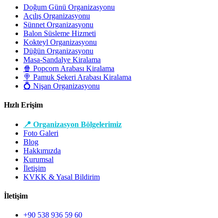
Doğum Günü Organizasyonu
Açılış Organizasyonu
Sünnet Organizasyonu
Balon Süsleme Hizmeti
Kokteyl Organizasyonu
Düğün Organizasyonu
Masa-Sandalye Kiralama
🍿 Popcorn Arabası Kiralama
🍭 Pamuk Şekeri Arabası Kiralama
💍 Nişan Organizasyonu
Hızlı Erişim
📍 Organizasyon Bölgelerimiz
Foto Galeri
Blog
Hakkımızda
Kurumsal
İletişim
KVKK & Yasal Bildirim
İletişim
+90 538 936 59 60