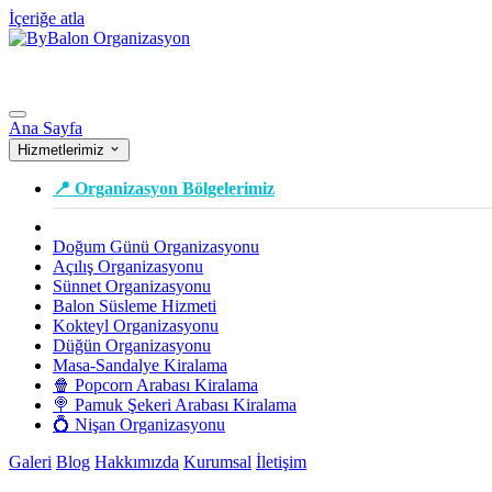
İçeriğe atla
Ana Sayfa
Hizmetlerimiz
📍 Organizasyon Bölgelerimiz
Doğum Günü Organizasyonu
Açılış Organizasyonu
Sünnet Organizasyonu
Balon Süsleme Hizmeti
Kokteyl Organizasyonu
Düğün Organizasyonu
Masa-Sandalye Kiralama
🍿 Popcorn Arabası Kiralama
🍭 Pamuk Şekeri Arabası Kiralama
💍 Nişan Organizasyonu
Galeri
Blog
Hakkımızda
Kurumsal
İletişim