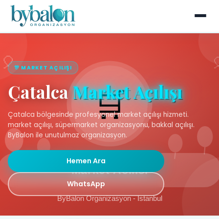
🎊 MARKET AÇILIŞI
Çatalca
Market Açılışı
Çatalca bölgesinde profesyonel market açılışı hizmeti.
market açılışı, süpermarket organizasyonu, bakkal açılışı.
ByBalon ile unutulmaz organizasyon.
Hemen Ara
WhatsApp