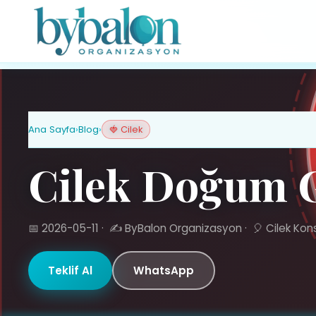
Ana Sayfa
›
Blog
›
🍓 Cilek
Cilek Doğum G
📅 2026-05-11
·
✍️ ByBalon Organizasyon
·
🎈 Cilek Kon
Teklif Al
WhatsApp