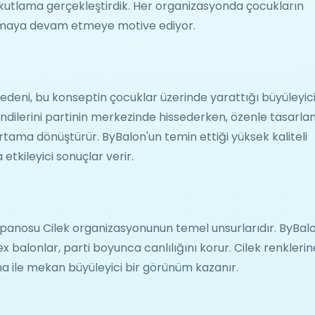
ı kutlama gerçekleştirdik. Her organizasyonda çocukların
 yapmaya devam etmeye motive ediyor.
nedeni, bu konseptin çocuklar üzerinde yarattığı büyüleyic
endilerini partinin merkezinde hissederken, özenle tasarla
tama dönüştürür. ByBalon'un temin ettiği yüksek kaliteli
kileyici sonuçlar verir.
 panosu Cilek organizasyonunun temel unsurlarıdır. ByBal
x balonlar, parti boyunca canlılığını korur. Cilek renklerin
tma ile mekan büyüleyici bir görünüm kazanır.