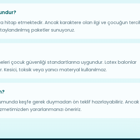
gundur?
ra hitap etmektedir. Ancak karaktere olan ilgi ve çocuğun terci
taylandırılmış paketler sunuyoruz.
leri çocuk güvenliği standartlarına uygundur. Latex balonlar
r. Kesici, toksik veya yanıcı materyal kullanılmaz.
m?
umunda keşfe gerek duymadan ön teklif hazırlayabiliriz. Ancak
hizmetimizden yararlanmanızı öneririz.