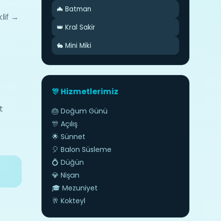
🦇 Batman
klif →
👑 Kral Sakir
🐇 Mini Miki
🎊 Hizmetlerimiz
t
🎂 Doğum Günü
🎊 Açılış
🌟 Sünnet
🎈 Balon Süsleme
💍 Düğün
💎 Nişan
🎓 Mezuniyet
🥂 Kokteyl