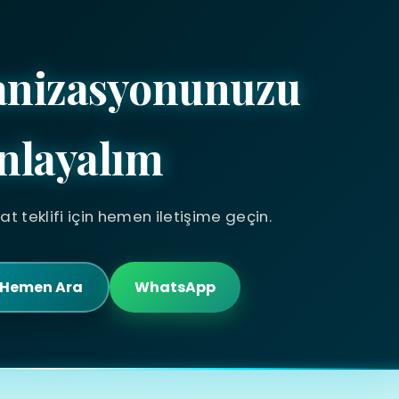
anizasyonunuzu
nlayalım
yat teklifi için hemen iletişime geçin.
Hemen Ara
WhatsApp