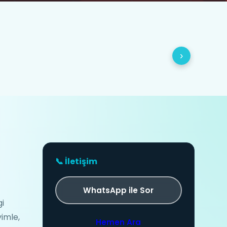
›
📞 İletişim
WhatsApp ile Sor
gi
yimle,
Hemen Ara