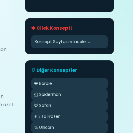
🍓 Cilek Konsepti
i
Konsept Sayfasını İncele →
nan
🎈 Diğer Konseptler
👑 Barbie
🦸 Spiderman
on
e özel
🦊 Safari
❄ Elsa Frozen
🦄 Unicorn