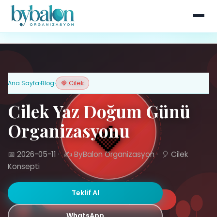
Ana Sayfa
›
Blog
›
🍓 Cilek
Cilek Yaz Doğum Günü
Organizasyonu
📅 2026-05-11
·
✍️ ByBalon Organizasyon
·
🎈 Cilek
Konsepti
Teklif Al
WhatsApp