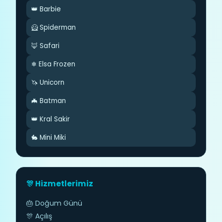
👑 Barbie
🦸 Spiderman
🦊 Safari
❄ Elsa Frozen
🦄 Unicorn
🦇 Batman
👑 Kral Sakir
🐇 Mini Miki
🎊 Hizmetlerimiz
🎂 Doğum Günü
🎊 Açılış