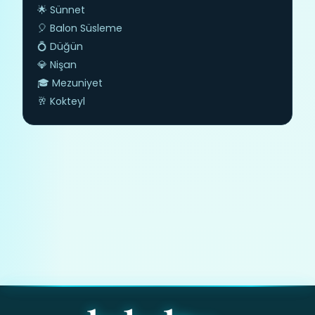
🌟 Sünnet
🎈 Balon Süsleme
💍 Düğün
💎 Nişan
🎓 Mezuniyet
🥂 Kokteyl