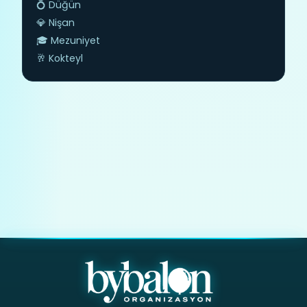
💍 Düğün
💎 Nişan
🎓 Mezuniyet
🥂 Kokteyl