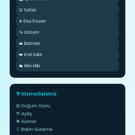
🦊 Safari
❄ Elsa Frozen
🦄 Unicorn
🦇 Batman
👑 Kral Sakir
🐇 Mini Miki
🎊 Hizmetlerimiz
🎂 Doğum Günü
🎊 Açılış
🌟 Sünnet
🎈 Balon Süsleme