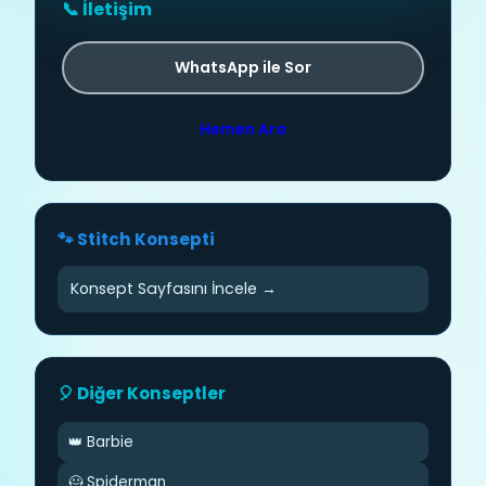
📞 İletişim
WhatsApp ile Sor
Hemen Ara
🐾 Stitch Konsepti
Konsept Sayfasını İncele →
🎈 Diğer Konseptler
👑 Barbie
🦸 Spiderman