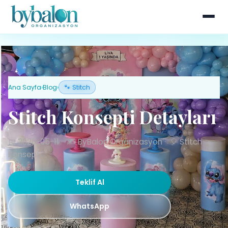
Ana Sayfa
›
Blog
›
🐾 Stitch
Stitch Konsepti Detayları
📅 2026-05-11
·
✍️ ByBalon Organizasyon
·
🎈 Stitch
Konsepti
Teklif Al
WhatsApp