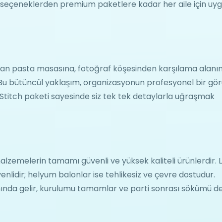
n seçeneklerden premium paketlere kadar her aile için uy
an pasta masasına, fotoğraf köşesinden karşılama alanı
r. Bu bütüncül yaklaşım, organizasyonun profesyonel bir g
titch paketi sayesinde siz tek tek detaylarla uğraşmak
zemelerin tamamı güvenli ve yüksek kaliteli ürünlerdir. 
enlidir; helyum balonlar ise tehlikesiz ve çevre dostudur.
ında gelir, kurulumu tamamlar ve parti sonrası sökümü d