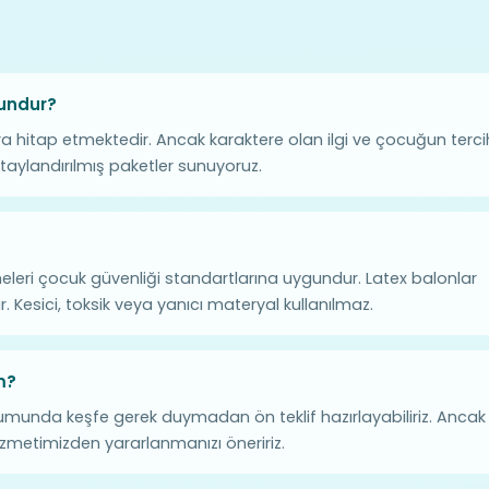
gundur?
ra hitap etmektedir. Ancak karaktere olan ilgi ve çocuğun terci
taylandırılmış paketler sunuyoruz.
leri çocuk güvenliği standartlarına uygundur. Latex balonlar
r. Kesici, toksik veya yanıcı materyal kullanılmaz.
m?
umunda keşfe gerek duymadan ön teklif hazırlayabiliriz. Ancak
hizmetimizden yararlanmanızı öneririz.