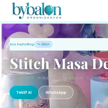
Ana Sayfa
›
Blog
›
🐾 Stitch
Stitch Masa D
📅 2026-05-11
·
✍️ ByBalon Organizasyon
·
🎈 Stitch Ko
Teklif Al
WhatsApp