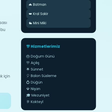
🦇 Batman
👑 Kral Sakir
sası
🐇 Mini Miki
 bu
🎊 Hizmetlerimiz
🎂 Doğum Günü
n
🎊 Açılış
🌟 Sünnet
k için
🎈 Balon Süsleme
💍 Düğün
💎 Nişan
🎓 Mezuniyet
🥂 Kokteyl