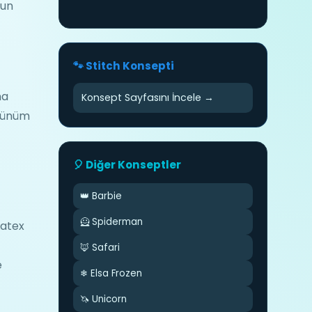
gun
🐾 Stitch Konsepti
na
Konsept Sayfasını İncele →
örünüm
🎈 Diğer Konseptler
👑 Barbie
🦸 Spiderman
Latex
🦊 Safari
e
❄ Elsa Frozen
🦄 Unicorn