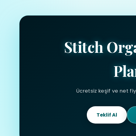
Stitch Or
Pla
Ücretsiz keşif ve net fi
Teklif Al