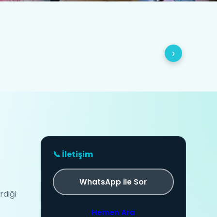
›
📞 İletişim
WhatsApp ile Sor
rdiği
Hemen Ara