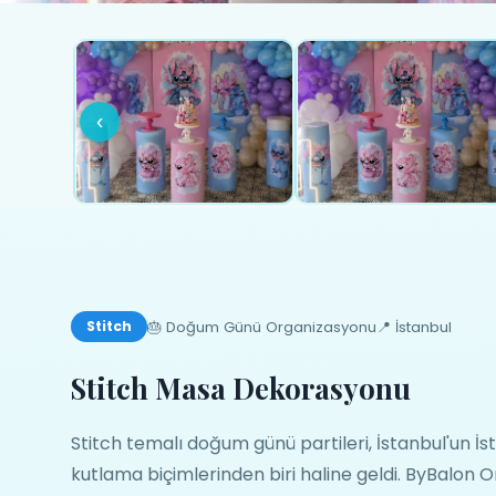
‹
🎂 Doğum Günü Organizasyonu
📍 İstanbul
Stitch
Stitch Masa Dekorasyonu
Stitch temalı doğum günü partileri, İstanbul'un İst
kutlama biçimlerinden biri haline geldi. ByBalon O