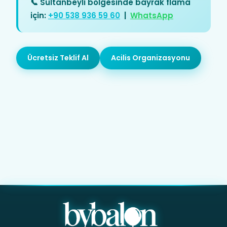
📞 Sultanbeyli bölgesinde bayrak flama
için:
+90 538 936 59 60
|
WhatsApp
Ücretsiz Teklif Al
Acilis Organizasyonu