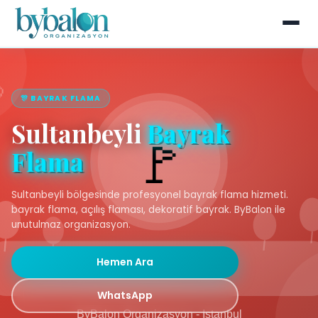
🎊 BAYRAK FLAMA
Sultanbeyli
Bayrak
Flama
Sultanbeyli bölgesinde profesyonel bayrak flama hizmeti.
bayrak flama, açılış flaması, dekoratif bayrak. ByBalon ile
unutulmaz organizasyon.
Hemen Ara
WhatsApp