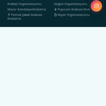
Kokteyl Organizasyonu
Düğün Organizasyonu
Masa-Sandalye Kiralama
🍿 Popcorn Arabası Kiralama
🍭 Pamuk Şekeri Arabası
💍 Nişan Organizasyonu
Kiralama
Hızlı Erişim
📍 Organizasyon
Foto Galeri
Bölgelerimiz
Blog
Hakkımızda
Kurumsal
İletişim
KVKK & Yasal Bildirim
İletişim
info@bybalonorganizasyon.
+90 538 936 59 60
com
İstanbul, Türkiye
© 2026
ByBalon Organizasyon
— Tüm hakları saklıdır.
⚖