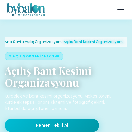
Ana Sayfa
›
Açılış Organizasyonu
›
Açılış Bant Kesimi Organizasyonu
🎊 AÇILIŞ ORGANIZASYONU
Açılış Bant Kesimi
Organizasyonu
Kurdelek ve bant kesimi organizasyonu. Makas töreni,
kurdelek tepsisi, anons sistemi ve fotoğraf çekimi.
İstanbul'da açılış töreni uzmanı.
Hemen Teklif Al