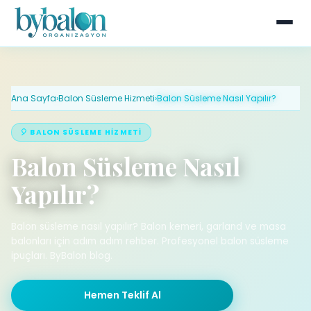
Ana Sayfa
›
Balon Süsleme Hizmeti
›
Balon Süsleme Nasıl Yapılır?
🎈 BALON SÜSLEME HIZMETI
Balon Süsleme Nasıl
Yapılır?
Balon süsleme nasıl yapılır? Balon kemeri, garland ve masa
balonları için adım adım rehber. Profesyonel balon süsleme
ipuçları. ByBalon blog.
Hemen Teklif Al