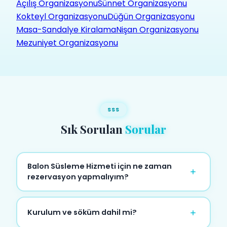
Açılış Organizasyonu
Sünnet Organizasyonu
Kokteyl Organizasyonu
Düğün Organizasyonu
Masa-Sandalye Kiralama
Nişan Organizasyonu
Mezuniyet Organizasyonu
SSS
Sık Sorulan
Sorular
Balon Süsleme Hizmeti için ne zaman
rezervasyon yapmalıyım?
En az 5-7 gün öncesinden rezervasyon
yapmanızı öneririz. Hafta sonu ve özel günler
Kurulum ve söküm dahil mi?
için 2-3 hafta öncesinden planlamanız idealdir.