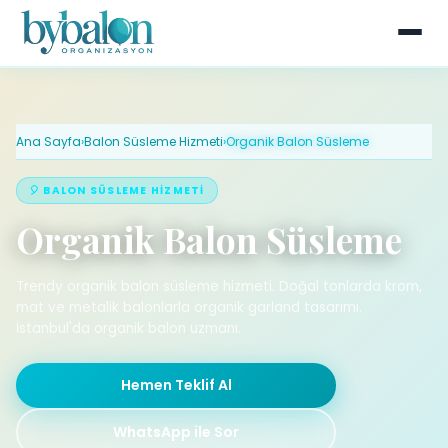
Ana Sayfa
›
Balon Süsleme Hizmeti
›
Organik Balon Süsleme
🎈 BALON SÜSLEME HIZMETI
Organik Balon Süsleme
Trendy organik balon süsleme hizmeti. Doğal tonlarda krom,
mat ve metalik balonlarla organik garland tasarımı.
İstanbul'da organik balon uzmanı.
Hemen Teklif Al
WhatsApp ile Sor