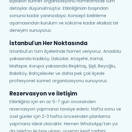
ByBalon sünnet organizasyonu hizmetimizde tüm
detaylar düşünülmüştür. Etkinliğinizin başından
sonuna kadar yanınızdayız. Konsept belirleme
aşamasından kurulum ve söküme kadar eksiksiz bir
deneyim sunuyoruz.
İstanbul'un Her Noktasında
İstanbul'un tüm ilçelerinde hizmet veriyoruz. Anadolu
yakasında Kadıköy, Üsküdar, Ataşehir, Kartal,
Maltepe; Avrupa yakasında Beşiktaş, Şişli, Beyoğlu,
Bakırköy, Bahçelievler ve daha pek çok ilçede
profesyonel sünnet organizasyonu sunuyoruz.
Rezervasyon ve İletişim
Etkinliğiniz için en az 5-7 gün öncesinden
rezervasyon yapmanızı tavsiye ederiz. Hafta sonu ve
özel günler için 2-3 hafta öncesinden planlama
yapmanız ideal olacaktır. Hemen WhatsApp'tan ya
da telefon ile bize ulaşın, ücretsiz keşif tarihini