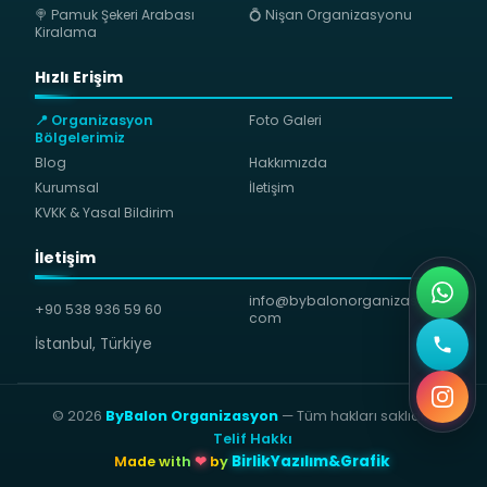
🍭 Pamuk Şekeri Arabası
💍 Nişan Organizasyonu
Kiralama
Hızlı Erişim
📍 Organizasyon
Foto Galeri
Bölgelerimiz
Blog
Hakkımızda
Kurumsal
İletişim
KVKK & Yasal Bildirim
İletişim
info@bybalonorganizasyon.
+90 538 936 59 60
com
İstanbul, Türkiye
© 2026
ByBalon Organizasyon
— Tüm hakları saklıdır.
⚖
Telif Hakkı
BirlikYazılım&Grafik
❤
Made with
by