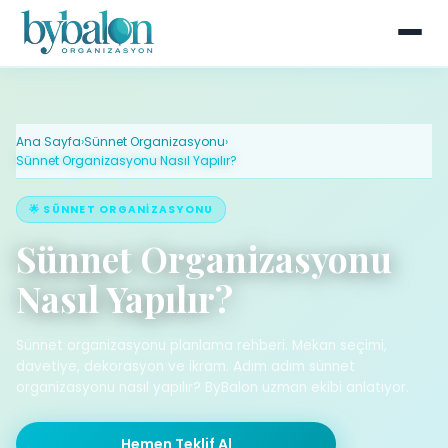
Ana Sayfa
›
Sünnet Organizasyonu
›
Sünnet Organizasyonu Nasıl Yapılır?
🌟 SÜNNET ORGANIZASYONU
Sünnet Organizasyonu
Nasıl Yapılır?
Sünnet organizasyonu planlama rehberi. Mekan seçimi,
davetiye, dekorasyon ve ikram. Adım adım sünnet
organizasyonu nasıl yapılır? ByBalon uzman ekibi anlatıyor.
Hemen Teklif Al