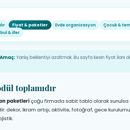
ü Organizasyonu
e Paket Mantığı
lır
Fiyat & paketler
Evde organizasyon
Çocuk & tem
ffaf kırılım: süre, zemin, taşıma ve sorumluluk
bul & iller
Amaç:
Yanlış beklentiyi azaltmak. Bu sayfa kesin fiyat ilanı de
odül toplamıdır
n paketleri
çoğu firmada sabit tablo olarak sunulsa d
r: dekor, ikram artışı, aktivite, fotoğraf, gece kurulumu
jistik.