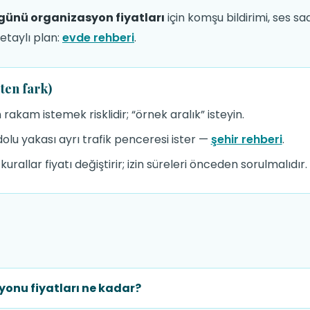
ünü organizasyon fiyatları
için komşu bildirimi, ses s
Detaylı plan:
evde rehberi
.
ten fark)
rakam istemek risklidir; “örnek aralık” isteyin.
olu yakası ayrı trafik penceresi ister —
şehir rehberi
.
rallar fiyatı değiştirir; izin süreleri önceden sorulmalıdır.
onu fiyatları ne kadar?