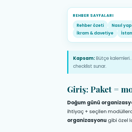
Doğum Gün
Fiyatları v
REHBER SAYFALARI
Rehber özeti
Nasıl yapı
Tek rakam vaadi yerine şe
İkram & davetiye
İstan
sınırları fiyatı belirler.
Kapsam:
Bütçe kalemleri.
checklist sunar.
Giriş: Paket = m
Doğum günü organizasyo
ihtiyaç + seçilen modüllerdi
organizasyonu
gibi özel lo