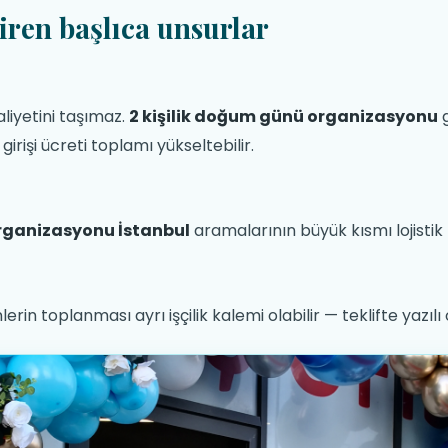
tiren başlıca unsurlar
aliyetini taşımaz.
2 kişilik doğum günü organizasyonu
g
rişi ücreti toplamı yükseltebilir.
ganizasyonu İstanbul
aramalarının büyük kısmı lojistik k
erin toplanması ayrı işçilik kalemi olabilir — teklifte yazıl