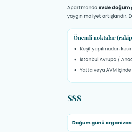
Apartmanda
evde doğum g
yaygın maliyet artışlarıdır. 
Önemli noktalar (rakip
Keşif yapılmadan kesin 
İstanbul Avrupa / Anad
Yatta veya AVM içinde ku
SSS
Doğum günü organizasy