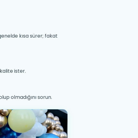
enelde kısa sürer; fakat
alite ister.
ı olup olmadığını sorun.