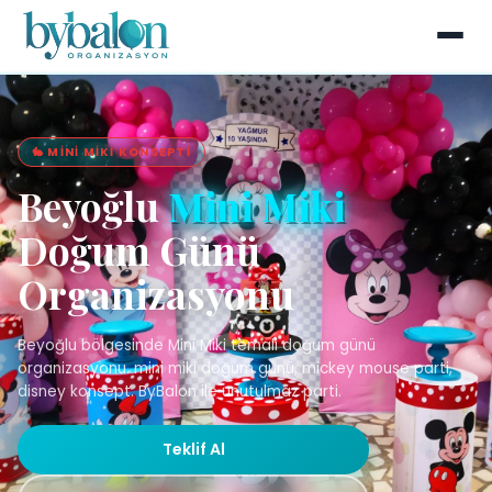
🐇 MINI MIKI KONSEPTI
Beyoğlu
Mini Miki
Doğum Günü
Organizasyonu
Beyoğlu bölgesinde Mini Miki temali doğum günü
organizasyonu. mini miki doğum günü, mickey mouse parti,
disney konsept. ByBalon ile unutulmaz parti.
Teklif Al