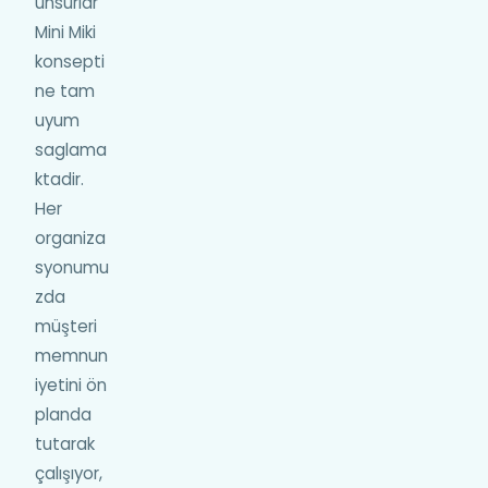
unsurlar
Mini Miki
konsepti
ne tam
uyum
saglama
ktadir.
Her
organiza
syonumu
zda
müşteri
memnun
iyetini ön
planda
tutarak
çalışıyor,