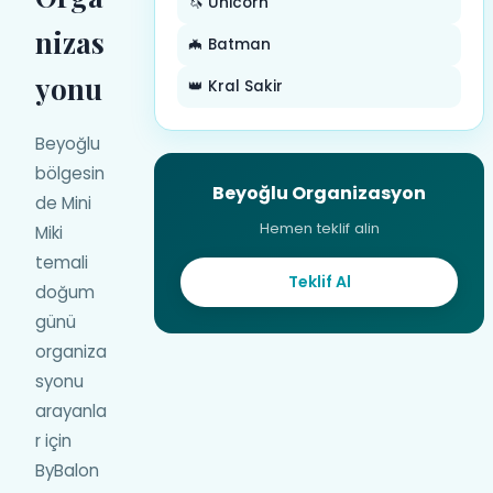
🦄 Unicorn
nizas
🦇 Batman
yonu
👑 Kral Sakir
Beyoğlu
bölgesin
Beyoğlu Organizasyon
de Mini
Hemen teklif alin
Miki
temali
Teklif Al
doğum
günü
organiza
syonu
arayanla
r için
ByBalon