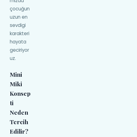
mizda
çocuğun
uzun en
sevdigi
karakteri
hayata
geciriyor
uz.
Mini
Miki
Konsep
ti
Neden
Tercih
Edilir?