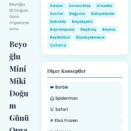
Beyoğlu
Adalar
Arnavutköy
Atasehir
🎂 Doğum
Avcılar
Bağcılar
Bahçelievler
Günü
Bakırköy
Başakşehir
Organizas
yonu
Bayrampasa
Beşiktaş
Beykoz
Beylikdüzü
Büyükçekmece
Beyo
Çatalca
ğlu
Mini
Diger Konseptler
Miki
👑 Barbie
Doğu
🦸 Spiderman
m
🦊 Safari
Günü
❄ Elsa Frozen
Orga