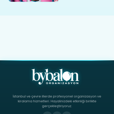
İstanbul ve çevre illerde profesyonel organizasyon ve
kiralama hizmetleri. Hayalinizdeki etkinliği birlikte
gerçekleştiriyoruz.