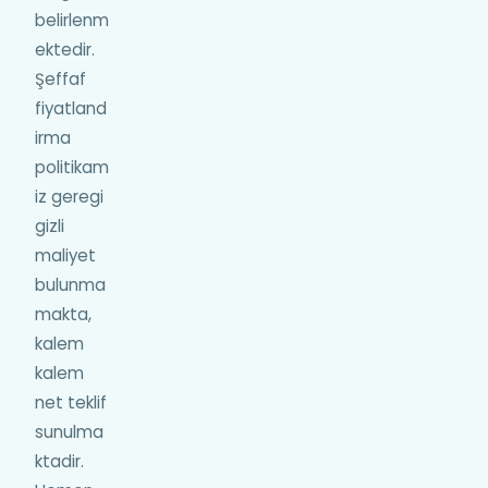
belirlenm
ektedir.
Şeffaf
fiyatland
irma
politikam
iz geregi
gizli
maliyet
bulunma
makta,
kalem
kalem
net teklif
sunulma
ktadir.