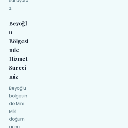
sunuyoru
z.
Beyoğl
u
Bölgesi
nde
Hizmet
Sureci
miz
Beyoğlu
bölgesin
de Mini
Miki
doğum
günü