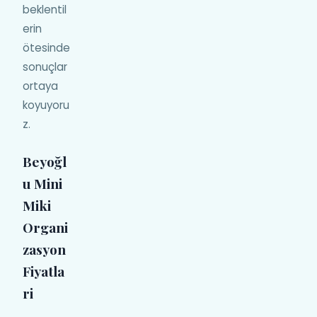
beklentil
erin
ötesinde
sonuçlar
ortaya
koyuyoru
z.
Beyoğl
u Mini
Miki
Organi
zasyon
Fiyatla
ri