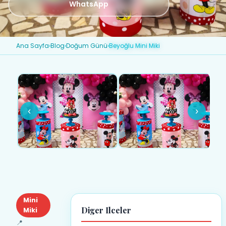
WhatsApp
Ana Sayfa
›
Blog
›
Doğum Günü
›
Beyoğlu Mini Miki
‹
›
Mini
Diger Ilceler
Miki
📍